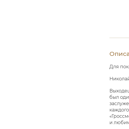
Опис
Для пок
Николай
Выходец
был оди
заслуже
каждого
«Гроссм
и любим