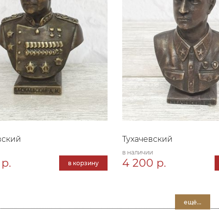
вский
Тухачевский
в наличии
 р.
4 200 р.
в корзину
ещё...