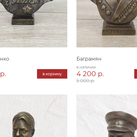
нко
Баграмян
в наличии
р.
4 200 р.
в корзину
5 000 р.