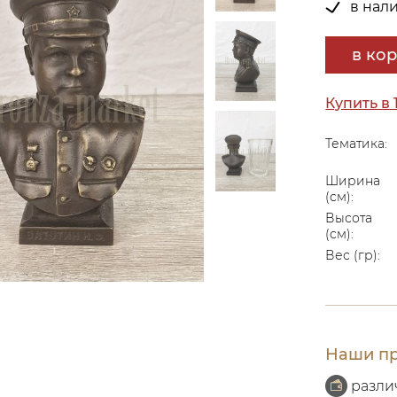
в нал
в ко
Купить в 
Тематика:
Ширина
(см):
Высота
(см):
Вес (гр):
Наши пр
разли