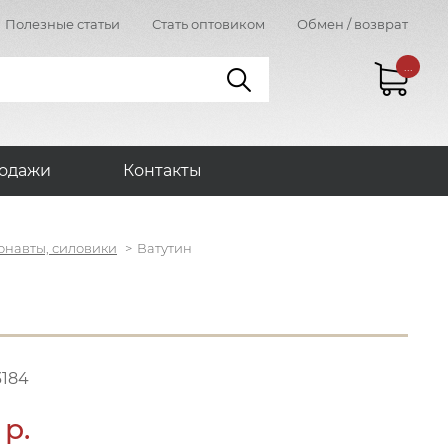
Полезные статьи
Стать оптовиком
Обмен / возврат
...
одажи
Контакты
онавты, силовики
Ватутин
3184
 р.