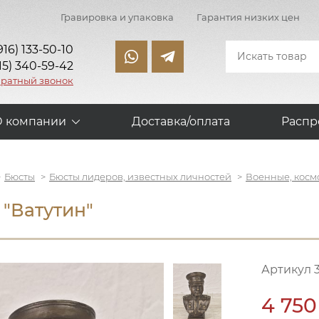
Гравировка и упаковка
Гарантия низких цен
916) 133-50-10
15) 340-59-42
братный звонок
О компании
Доставка/оплата
Распр
Бюсты
Бюсты лидеров, известных личностей
Военные, косм
 "Ватутин"
Артикул 
4 750