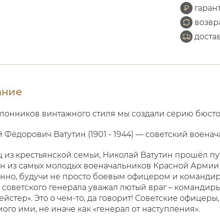
гаран
возвр
доста
ание
лонников винтажного стиля мы создали серию бюстов
 Фёдорович Ватутин (1901 - 1944) — советский военач
 из крестьянской семьи, Николай Ватутин прошёл пу
н из самых молодых военачальников Красной Армии в
нно, будучи не просто боевым офицером и командир
 советского генерала уважал лютый враг – командир
ейстер». Это о чем-то, да говорит! Советские офицеры
ого ими, не иначе как «генерал от наступления».