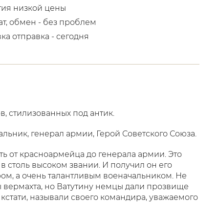
тия низкой цены
ат, обмен - без проблем
вка отправка - сегодня
, стилизованных под антик.
альник, генерал армии, Герой Советского Союза.
ть от красноармейца до генерала армии. Это
 столь высоком звании. И получил он его
ом, а очень талантливым военачальником. Не
ы вермахта, но Ватутину немцы дали прозвище
, кстати, называли своего командира, уважаемого