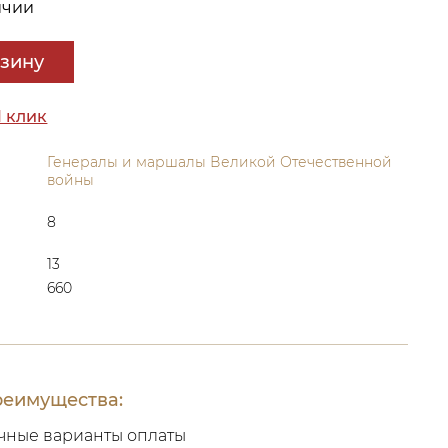
ичии
рзину
1 клик
Генералы и маршалы Великой Отечественной
войны
8
13
660
еимущества:
чные варианты оплаты