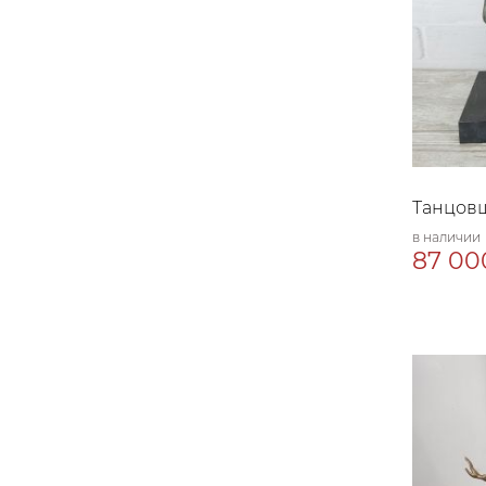
Танцовщ
в наличии
87 00