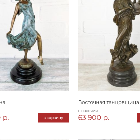
на
Восточная танцовщица
в наличии
 р.
63 900 р.
в корзину