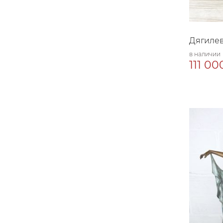
Дягилев
в наличии
111 00