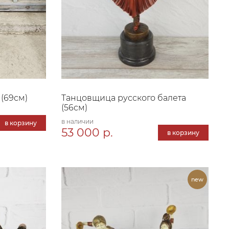
(69см)
Танцовщица русского балета
(56см)
в наличии
в корзину
53 000 р.
в корзину