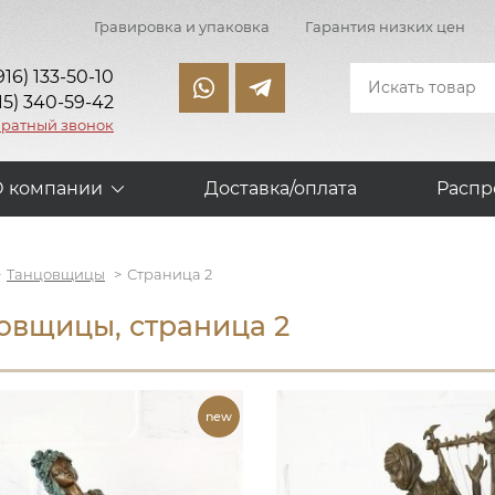
Гравировка и упаковка
Гарантия низких цен
916) 133-50-10
15) 340-59-42
братный звонок
О компании
Доставка/оплата
Распр
Танцовщицы
Страница 2
овщицы, страница 2