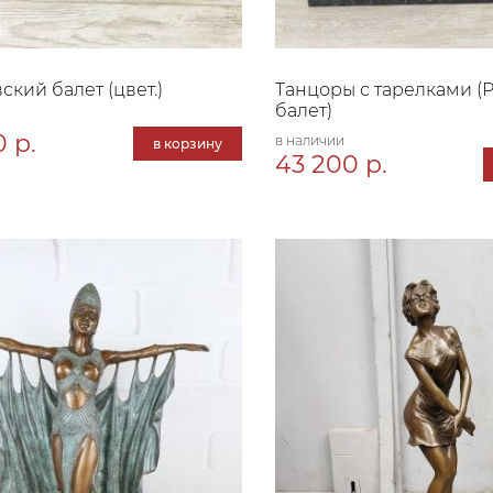
ский балет (цвет.)
Танцоры с тарелками (
балет)
0 р.
в наличии
в корзину
43 200 р.