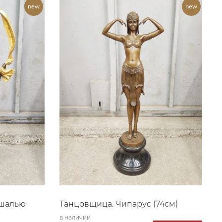
 шалью
Танцовщица. Чипарус (74см)
в наличии