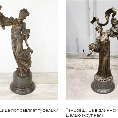
ица поправляет туфельку
Танцовщица в длинном 
шалью (крупная)