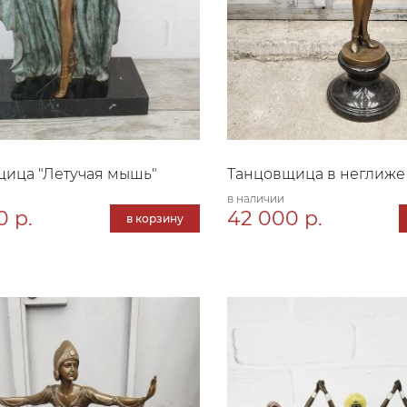
ица "Летучая мышь"
Танцовщица в неглиже 
в наличии
0 р.
42 000 р.
в корзину