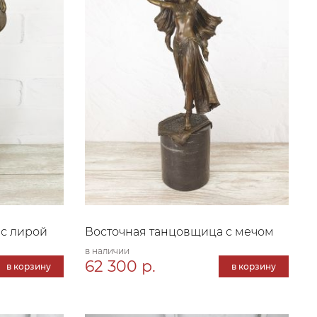
 с лирой
Восточная танцовщица с мечом
в наличии
62 300 р.
в корзину
в корзину