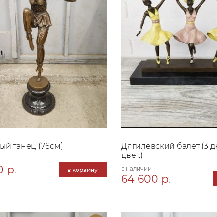
ый танец (76см)
Дягилевский балет (3 д
цвет.)
 р.
в наличии
в корзину
64 600 р.