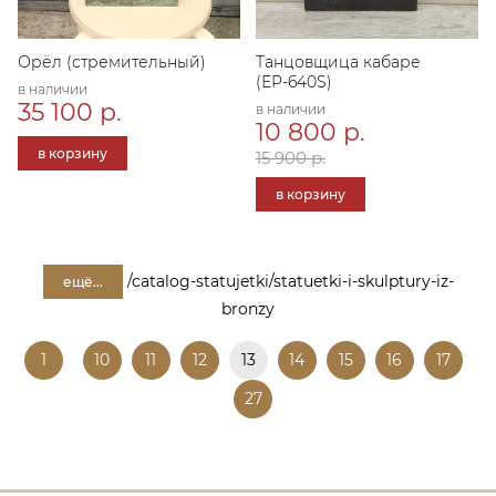
Орёл (стремительный)
Танцовщица кабаре
(ЕР-640S)
в наличии
35 100 р.
в наличии
10 800 р.
в корзину
15 900 р.
в корзину
/catalog-statujetki/statuetki-i-skulptury-iz-
ещё...
bronzy
1
10
11
12
13
14
15
16
17
27